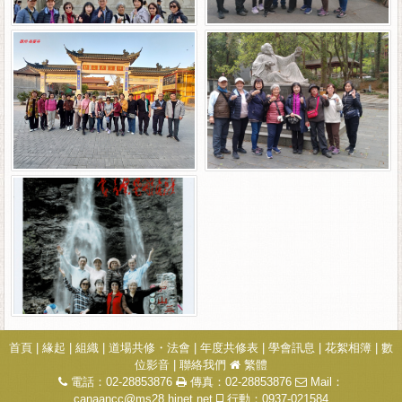
首頁
|
緣起
|
組織
|
道場共修・法會
|
年度共修表
|
學會訊息
|
花絮相簿
|
數
位影音
|
聯絡我們
繁體
電話：02-28853876
傳真：02-28853876
Mail：
canaancc@ms28.hinet.net
行動：0937-021584