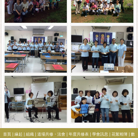
首頁
|
緣起
|
組織
|
道場共修・法會
|
年度共修表
|
學會訊息
|
花絮相簿
|
數